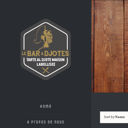
Skip
to
content
Home
Sort by
Name
A propos de nous