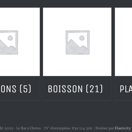
SONS
(5)
BOISSON
(21)
PL
t 2023 - Le Bar à Djotes | N° d’entreprise: 839 214 306 | Réalisé par
Elasticity