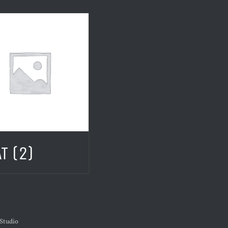
AT
(2)
 Studio